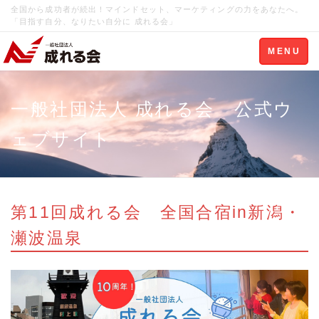
全国から成功者が続出！マインドセット、マーケティングの力をあなたへ。
「目指す自分、なりたい自分に 成れる会」
Toggle
MENU
navigation
一般社団法人 成れる会 公式ウ
ェブサイト
第11回成れる会 全国合宿in新潟・
瀬波温泉