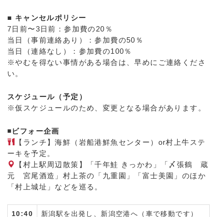
■ キャンセルポリシー
7日前〜3日前：参加費の20％
当日（事前連絡あり）：参加費の50％
当日（連絡なし）：参加費の100％
※やむを得ない事情がある場合は、早めにご連絡くださ
い。
スケジュール（予定）
※仮スケジュールのため、変更となる場合があります。
◾️ビフォー企画
【ランチ】海鮮（岩船港鮮魚センター）or村上牛ステ
ーキを予定。
【村上駅周辺散策】「千年鮭 きっかわ」「〆張鶴 蔵
元 宮尾酒造」村上茶の「九重園」「富士美園」のほか
「村上城址」などを巡る。
10:40
新潟駅を出発し、新潟空港へ（車で移動です）