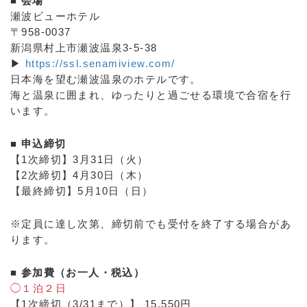
■ 会場
瀬波ビューホテル
〒958-0037
新潟県村上市瀬波温泉3-5-38
▶
https://ssl.senamiview.com/
日本海を望む瀬波温泉のホテルです。
海と温泉に囲まれ、ゆったりと過ごせる環境で合宿を行
います。
■ 申込締切
【1次締切】3月31日（火）
【2次締切】4月30日（木）
【最終締切】5月10日（日）
※定員に達し次第、締切前でも受付を終了する場合があ
ります。
■ 参加費（お一人・税込）
◯１泊２日
【1次締切（3/31まで）】 15,550円