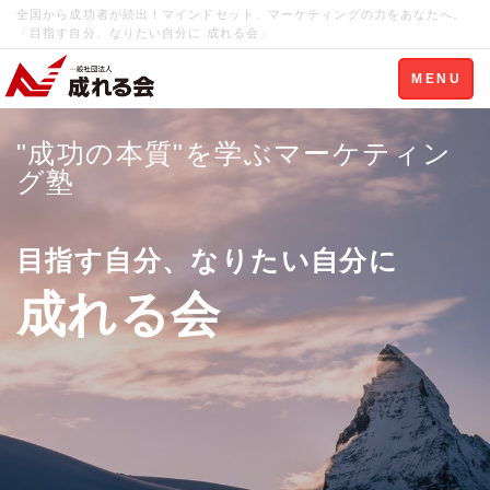
全国から成功者が続出！マインドセット、マーケティングの力をあなたへ。
「目指す自分、なりたい自分に 成れる会」
Toggle
MENU
navigation
"成功の本質"を学ぶマーケティン
グ塾
目指す自分、なりたい自分に
成れる会