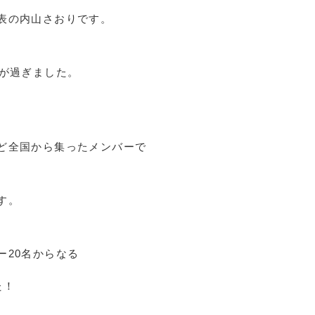
表の内山さおりです。
上が過ぎました。
ど全国から集ったメンバーで
す。
ー20名からなる
た！