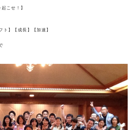
を起こせ！】
フト】【成長】【加速】
で