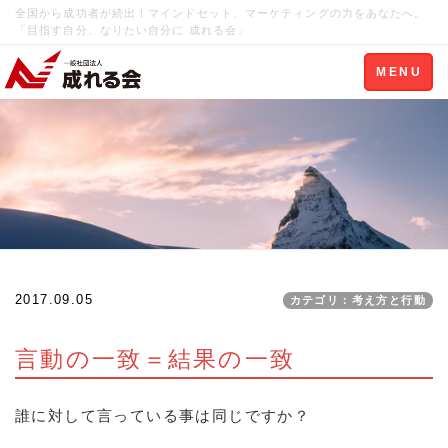
全国から成功者が続出！マインドセット、マーケティングの力をあなたへ。
「目指す自分、なりたい自分に 成れる会」
Toggle
MENU
navigation
2017.09.05
カテゴリ：考え方と行動
言動の一致＝結果の一致
誰に対して言っている事は同じですか？