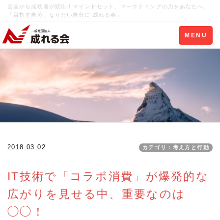
全国から成功者が続出！マインドセット、マーケティングの力をあなたへ。
「目指す自分、なりたい自分に 成れる会」
Toggle
MENU
navigation
2018.03.02
カテゴリ：考え方と行動
IT技術で「コラボ消費」が爆発的な
広がりを見せる中、重要なのは
◯◯！