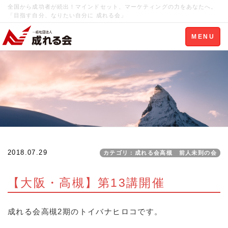
全国から成功者が続出！マインドセット、マーケティングの力をあなたへ。
「目指す自分、なりたい自分に 成れる会」
Toggle
MENU
navigation
2018.07.29
カテゴリ：成れる会高槻 前人未到の会
【大阪・高槻】第13講開催
成れる会高槻2期のトイバナヒロコです。