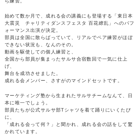
ら練習。
始めて数か月で、成れる会の講義にも登場する「東日本
大震災 チャリティダンスフェスタ 百花繚乱」へのパフ
ォーマンス出演が決定。
部員は全国に散らばっていて、リアルでペア練習がほぼ
できない状況も、なんのその。
動画を駆使しての個人練習と、
全国から部員が集まったサルサ合宿数回で一気に仕上
げ、
舞台を成功させました。
成れる会メンバー、さすがのマインドセットです。
マーケティング塾から生まれたサルサチームなんて、日
本に唯一でしょう。
部員たちが公式サルサ部Tシャツを着て踊りにいくたび
に、
「成れる会って何？」と聞かれ、成れる会の話をして驚
かれています。