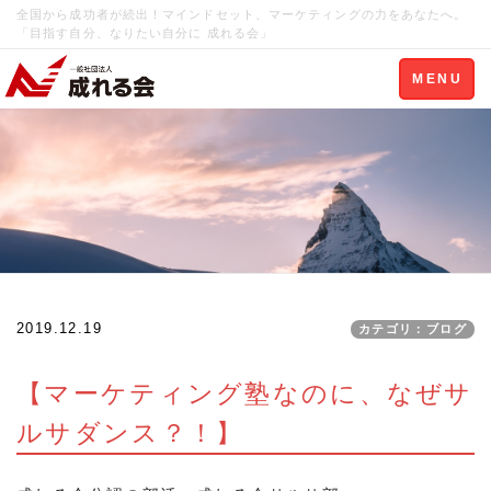
全国から成功者が続出！マインドセット、マーケティングの力をあなたへ。
「目指す自分、なりたい自分に 成れる会」
Toggle
MENU
navigation
2019.12.19
カテゴリ：ブログ
【マーケティング塾なのに、なぜサ
ルサダンス？！】