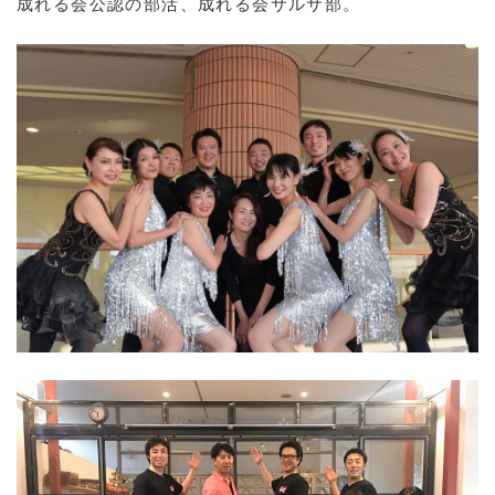
成れる会公認の部活、成れる会サルサ部。