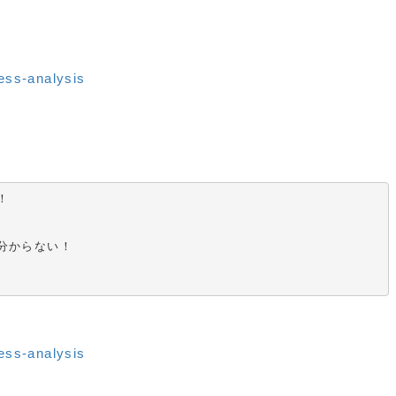
ness-analysis


分からない！

ness-analysis