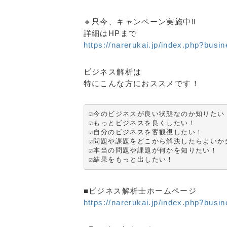
🔸只今、キャンペーン実施中‼️
詳細はHPまで
https://narerukai.jp/index.php?busi
ビジネス解析は
特にこんな方におススメです！
☑️今のビジネスが良い状態なのか知りたい！
☑️もっとビジネスを良くしたい！

☑️自分のビジネスを客観視したい！

☑️問題や課題をどこから解決したらよいか
☑️本当の問題や課題が何かを知りたい！

☑️結果をもっと出したい！
■ビジネス解析士ホームページ
https://narerukai.jp/index.php?busi