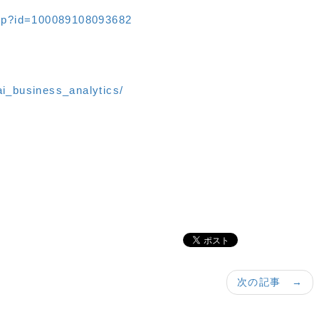
php?id=100089108093682
i_business_analytics/
次の記事 →