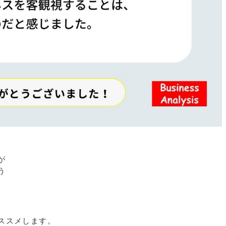
が
う
ススメします。