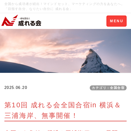
全国から成功者が続出！マインドセット、マーケティングの力をあなたへ。
「目指す自分、なりたい自分に 成れる会」
Toggle
MENU
navigation
2025.06.20
カテゴリ：全国合宿
第10回 成れる会全国合宿in 横浜＆
三浦海岸、無事開催！