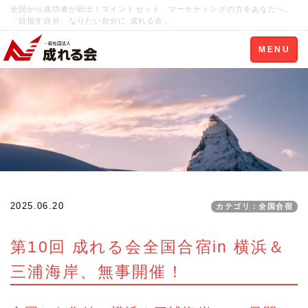
全国から成功者が続出！マインドセット、マーケティングの力をあなたへ。
「目指す自分、なりたい自分に 成れる会」
Toggle
MENU
navigation
2025.06.20
カテゴリ：全国合宿
第10回 成れる会全国合宿in 横浜＆
三浦海岸、無事開催！