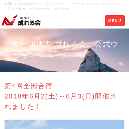
全国から成功者が続出！マインドセット、マーケティングの力をあなたへ。
「目指す自分、なりたい自分に 成れる会」
Toggle
MENU
navigation
一般社団法人 成れる会 公式ウ
ェブサイト
第4回全国合宿
2018年6月2(土)～6月3(日)開催さ
れました！