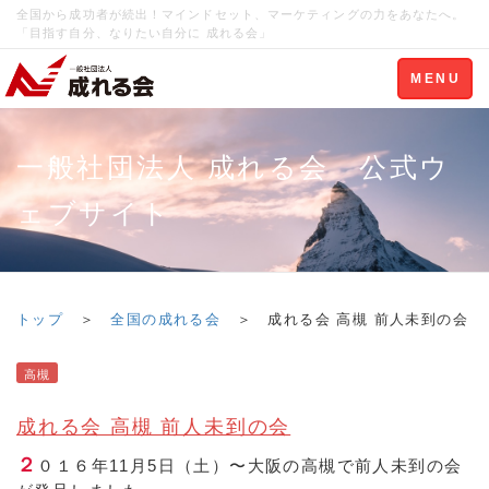
全国から成功者が続出！マインドセット、マーケティングの力をあなたへ。
「目指す自分、なりたい自分に 成れる会」
Toggle
MENU
navigation
一般社団法人 成れる会 公式ウ
ェブサイト
トップ
＞
全国の成れる会
＞ 成れる会 高槻 前人未到の会
高槻
成れる会 高槻 前人未到の会
２
０１６年11月5日（土）〜大阪の高槻で前人未到の会