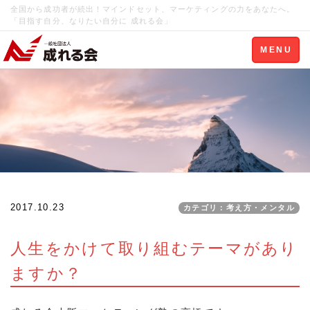
全国から成功者が続出！マインドセット、マーケティングの力をあなたへ。
「目指す自分、なりたい自分に 成れる会」
Toggle
MENU
navigation
2017.10.23
カテゴリ：考え方・メンタル
人生をかけて取り組むテーマがあり
ますか？