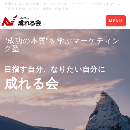
全国から成功者が続出！マインドセット、マーケティングの力をあなたへ。
「目指す自分、なりたい自分に 成れる会」
Toggle
MENU
navigation
"成功の本質"を学ぶマーケティン
グ塾
目指す自分、なりたい自分に
成れる会