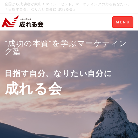
全国から成功者が続出！マインドセット、マーケティングの力をあなたへ。
「目指す自分、なりたい自分に 成れる会」
Toggle
MENU
navigation
"成功の本質"を学ぶマーケティン
グ塾
目指す自分、なりたい自分に
成れる会