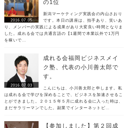
の1位
新潟マーケティング実践会の内山さおり
2016.07.05
です。本日の講座は、拍手あり、笑いあ
り、メンバーの実践による成果があり大変良い時間となりま
した。成れる会では共通言語の【1週間で本業以外で1万円
を稼いで…
成れる会福岡ビジネスメイ
ク塾、代表の小川善太郎で
す。
2016.07.03
こんにちは、小川善太郎と申します。私
は成れる会で学びを深めることで、ビジネスを加速させるこ
とができました。２０１５年５月に成れる会に入った時は、
まだサラリーマンでした。副業でインターネットビ…
【参加しました】第２回成