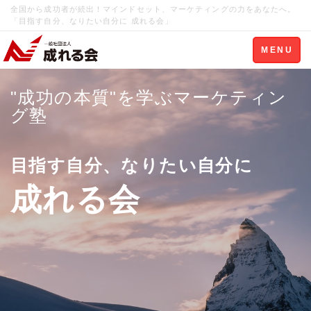
全国から成功者が続出！マインドセット、マーケティングの力をあなたへ。
「目指す自分、なりたい自分に 成れる会」
Toggle
MENU
navigation
"成功の本質"を学ぶマーケティン
グ塾
目指す自分、なりたい自分に
成れる会