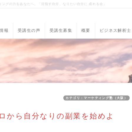
ィングの力をあなたへ。「目指す自分、なりたい自分に 成れる会」
情報
受講生の声
受講生募集
概要
ビジネス解析士
カテゴリ：マーケティング塾（大阪）
ロから自分なりの副業を始めよ