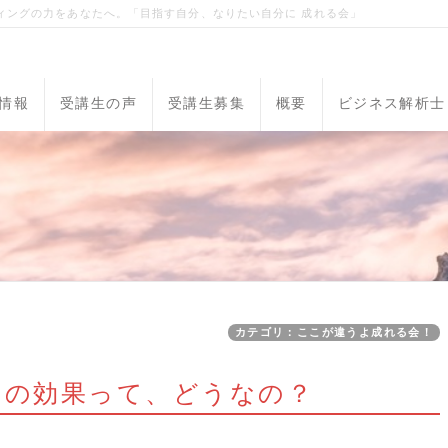
ィングの力をあなたへ。「目指す自分、なりたい自分に 成れる会」
情報
受講生の声
受講生募集
概要
ビジネス解析士
カテゴリ：ここが違うよ成れる会！
4回の効果って、どうなの？