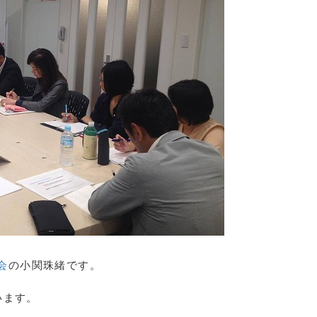
会
の小関珠緒です。
います。
。