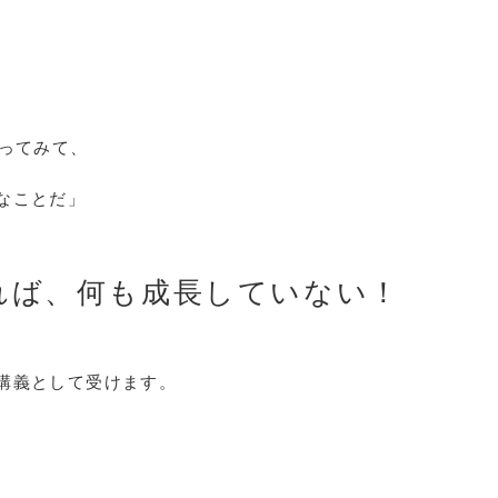
やってみて、
なことだ」
れば、何も成長していない！
講義として受けます。