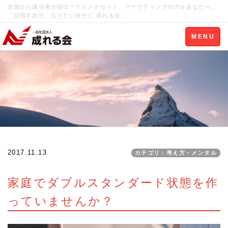
全国から成功者が続出！マインドセット、マーケティングの力をあなたへ。
「目指す自分、なりたい自分に 成れる会」
Toggle
MENU
navigation
2017.11.13
カテゴリ：考え方・メンタル
家庭でダブルスタンダード状態を作
っていませんか？