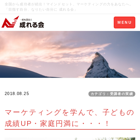
全国から成功者が続出！マインドセット、マーケティングの力をあなたへ。
「目指す自分、なりたい自分に 成れる会」
Toggle
MENU
navigation
2018.08.25
カテゴリ：受講者の実績
マーケティングを学んで、子どもの
成績UP・家庭円満に・・・！