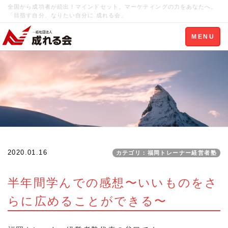
全国から成功者が続出！マインドセット、マーケティングの力をあなたへ。
「目指す自分、なりたい自分に 成れる会」
Toggle
MENU
navigation
2020.01.16
カテゴリ：福岡トレーナー経営者塾
半年間学んでの感想〜いいものをさ
らに広めることができる〜