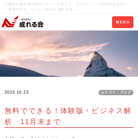
全国から成功者が続出！マインドセット、マーケティングの力をあなたへ。
「目指す自分、なりたい自分に 成れる会」
Toggle
MENU
navigation
2023.10.23
カテゴリ：ブログ
無料でできる！体験版・ビジネス解
析 11月末まで