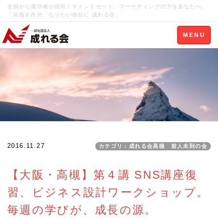
全国から成功者が続出！マインドセット、マーケティングの力をあなたへ。
「目指す自分、なりたい自分に 成れる会」
Toggle
MENU
navigation
2016.11.27
カテゴリ：成れる会高槻 前人未到の会
【大阪・高槻】第４講 SNS講座復
習、ビジネス設計ワークショップ。
毎週の学びが、成長の源。