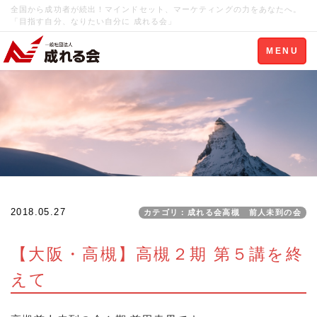
全国から成功者が続出！マインドセット、マーケティングの力をあなたへ。
「目指す自分、なりたい自分に 成れる会」
Toggle
MENU
navigation
2018.05.27
カテゴリ：成れる会高槻 前人未到の会
【大阪・高槻】高槻２期 第５講を終
えて